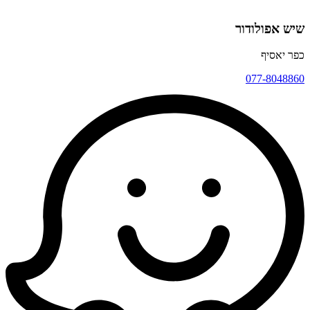
שיש אפולודור
כפר יאסיף
077-8048860