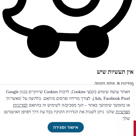
אין תעשיות שיש
מודיעין 8, פתח תקווה
האתר עושה שימוש בקבצי Cookies, לרבות Cookies שיווקיים (כגון Google
077-8039037
Ads, Facebook Pixel), לצורך מדידה ופרסום מותאם. בלחיצה על 'מאשר/ת'
או בהמשך שימושך באתר – הנך מסכים/ה לשימוש זה בהתאם
למדיניות
הפרטיות
שלנו. ניתן לשנות את הגדרות הקוקיז בכל עת דרך דפדפן האינטרנט
שלך.
אישור וסגירה
לפניות ותיאום פגישות